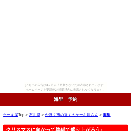
[PR] この広告は3ヶ月以上更新がないため表示されています。
ホームページを更新後24時間以内に表示されなくなります。
海里 予約
ケーキ屋
Top >
石川県
>
かほく市の近くのケーキ屋さん
>
海里
クリスマスに向かって準備で盛り上がろう♪