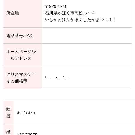
〒929-1215
所在地
石川県かほく市高松ル１４
いしかわけんかほくしたかまつル１４
電話番号/FAX
ホームページ/メ
ールアドレス
クリスマスケー
\--- ～ \---
キの価格帯
緯
36.77375
度
経
136.72975