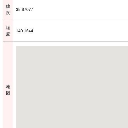
緯
35.87077
度
経
140.1644
度
地
図