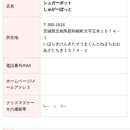
シュガーポット
店名
しゅがーぽっと
〒300-1616
茨城県北相馬郡利根町大字立木１５７４－
所在地
１
いばらきけんきたそうまぐんとねまちおお
あざたちき１５７４－１
電話番号/FAX
ホームページ/メ
ールアドレス
クリスマスケー
\--- ～ \---
キの価格帯