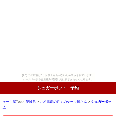
[PR] この広告は3ヶ月以上更新がないため表示されています。
ホームページを更新後24時間以内に表示されなくなります。
シュガーポット 予約
ケーキ屋
Top >
茨城県
>
北相馬郡の近くのケーキ屋さん
>
シュガーポッ
ト