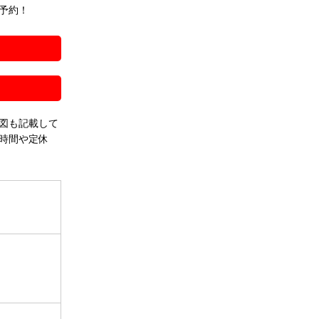
予約！
！
図も記載して
時間や定休