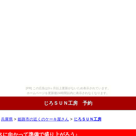
[PR] この広告は3ヶ月以上更新がないため表示されています。
ホームページを更新後24時間以内に表示されなくなります。
じろＳＵＮ工房 予約
>
兵庫県
>
姫路市の近くのケーキ屋さん
>
じろＳＵＮ工房
スに向かって準備で盛り上がろう♪