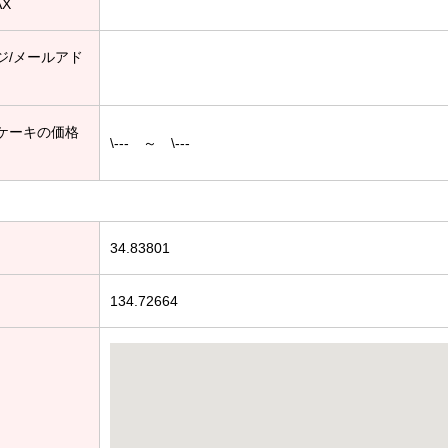
AX
ジ/メールアド
ケーキの価格
\--- ～ \---
34.83801
134.72664