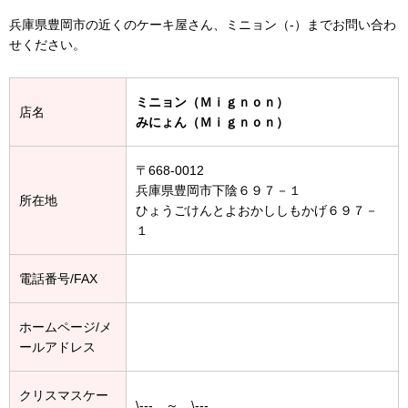
兵庫県豊岡市の近くのケーキ屋さん、ミニョン（-）までお問い合わ
せください。
ミニョン（Ｍｉｇｎｏｎ）
店名
みにょん（Ｍｉｇｎｏｎ）
〒668-0012
兵庫県豊岡市下陰６９７－１
所在地
ひょうごけんとよおかししもかげ６９７－
１
電話番号/FAX
ホームページ/メ
ールアドレス
クリスマスケー
\--- ～ \---