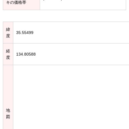
キの価格帯
緯
35.55499
度
経
134.80588
度
地
図