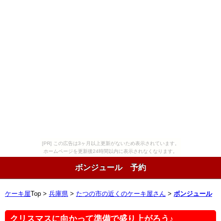
[PR] この広告は3ヶ月以上更新がないため表示されています。
ホームページを更新後24時間以内に表示されなくなります。
ボンジュール 予約
ケーキ屋
Top >
兵庫県
>
たつの市の近くのケーキ屋さん
>
ボンジュール
クリスマスに向かって準備で盛り上がろう♪