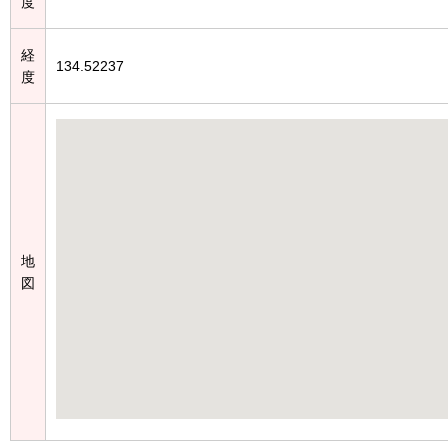
度
経
134.52237
度
地
図