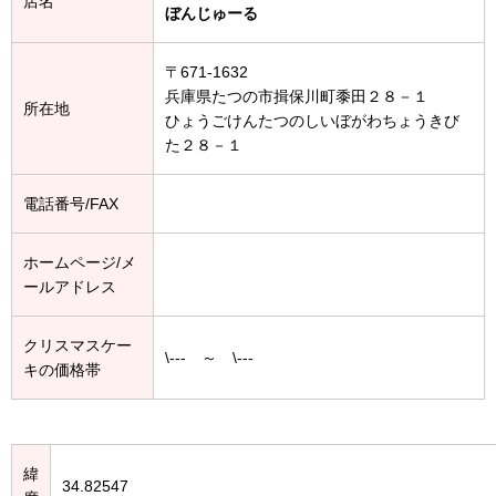
店名
ぼんじゅーる
〒671-1632
兵庫県たつの市揖保川町黍田２８－１
所在地
ひょうごけんたつのしいぼがわちょうきび
た２８－１
電話番号/FAX
ホームページ/メ
ールアドレス
クリスマスケー
\--- ～ \---
キの価格帯
緯
34.82547