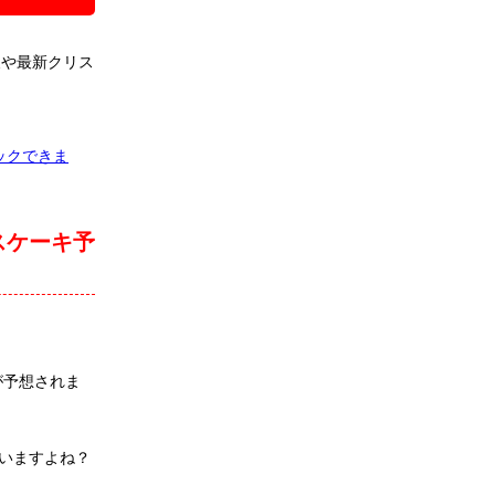
報や最新クリス
ックできま
スケーキ予
が予想されま
いますよね？