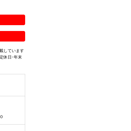
！
載しています
定休日･年末
０