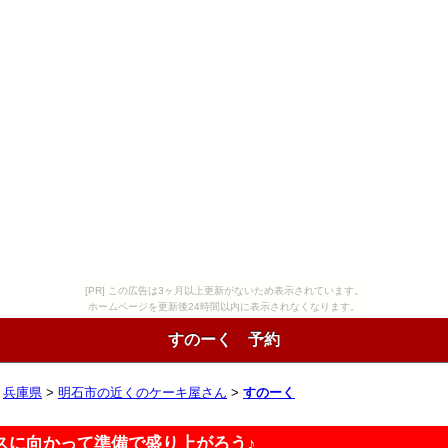
[PR] この広告は3ヶ月以上更新がないため表示されています。
ホームページを更新後24時間以内に表示されなくなります。
すのーく 予約
>
兵庫県
>
明石市の近くのケーキ屋さん
>
すのーく
スに向かって準備で盛り上がろう♪