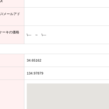
AX
ジ/メールアド
ケーキの価格
\--- ～ \---
34.65162
134.97879