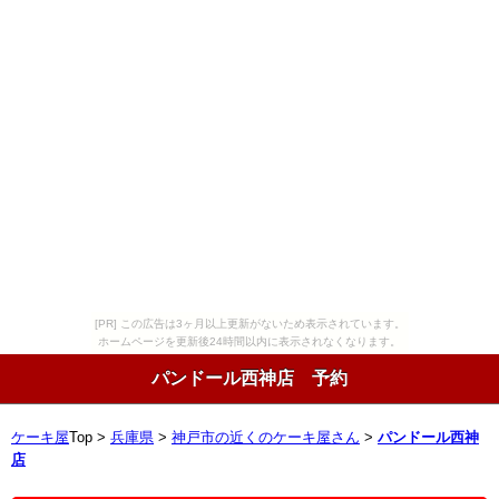
[PR] この広告は3ヶ月以上更新がないため表示されています。
ホームページを更新後24時間以内に表示されなくなります。
パンドール西神店 予約
ケーキ屋
Top >
兵庫県
>
神戸市の近くのケーキ屋さん
>
パンドール西神
店