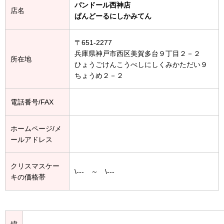
パンドール西神店
店名
ぱんどーるにしかみてん
〒651-2277
兵庫県神戸市西区美賀多台９丁目２－２
所在地
ひょうごけんこうべしにしくみかただい９
ちょうめ２－２
電話番号/FAX
ホームページ/メ
ールアドレス
クリスマスケー
\--- ～ \---
キの価格帯
緯