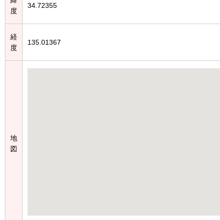
34.72355
度
経
135.01367
度
地
図