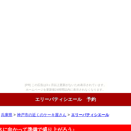
[PR] この広告は3ヶ月以上更新がないため表示されています。
ホームページを更新後24時間以内に表示されなくなります。
エリーパティシエール 予約
>
兵庫県
>
神戸市の近くのケーキ屋さん
>
エリーパティシエール
スに向かって準備で盛り上がろう♪