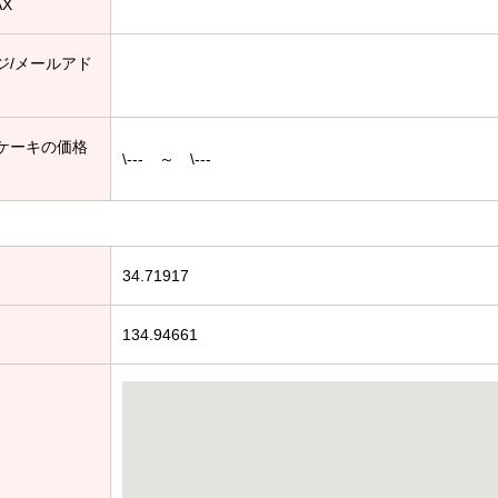
AX
ジ/メールアド
ケーキの価格
\--- ～ \---
34.71917
134.94661