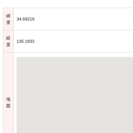
緯
34.69219
度
経
135.1933
度
地
図