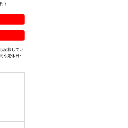
約！
！
も記載してい
間や定休日･