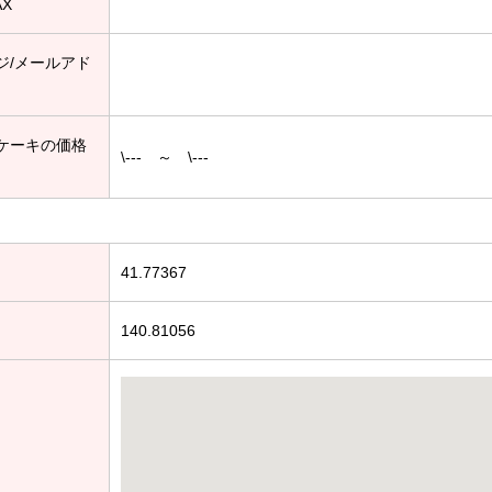
AX
ジ/メールアド
ケーキの価格
\--- ～ \---
41.77367
140.81056