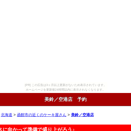
[PR] この広告は3ヶ月以上更新がないため表示されています。
ホームページを更新後24時間以内に表示されなくなります。
美鈴／空港店 予約
>
北海道
>
函館市の近くのケーキ屋さん
>
美鈴／空港店
スに向かって準備で盛り上がろう♪