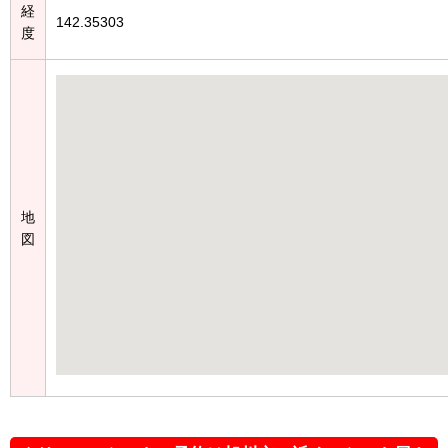
経
142.35303
度
地
図