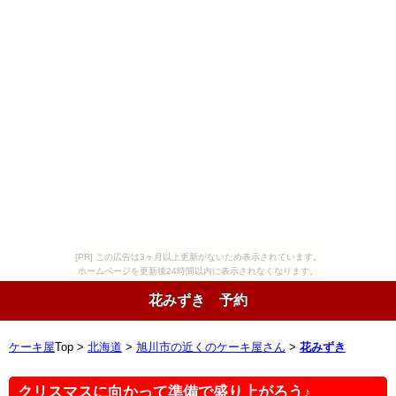
[PR] この広告は3ヶ月以上更新がないため表示されています。
ホームページを更新後24時間以内に表示されなくなります。
花みずき 予約
ケーキ屋
Top >
北海道
>
旭川市の近くのケーキ屋さん
>
花みずき
クリスマスに向かって準備で盛り上がろう♪