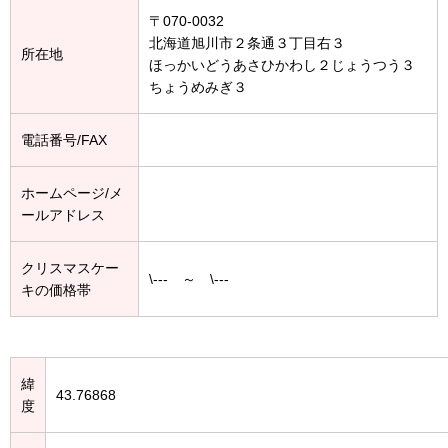
〒070-0032
北海道旭川市２条通３丁目右３
所在地
ほっかいどうあさひかわし２じょうつう３
ちょうめみぎ３
電話番号/FAX
ホームページ/メ
ールアドレス
クリスマスケー
\--- ～ \---
キの価格帯
緯
43.76868
度