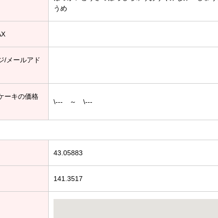
うめ
AX
ジ/メールアド
ケーキの価格
\--- ～ \---
43.05883
141.3517