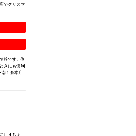
店でクリスマ
！
情報です。位
ときにも便利
ー南１条本店
にし４ちょ