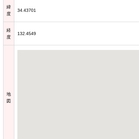
緯
34.43701
度
経
132.4549
度
地
図