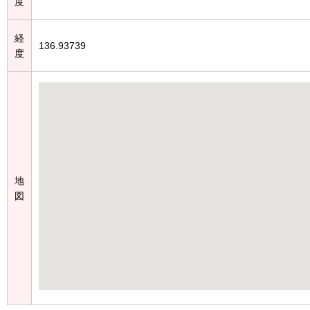
度
経
136.93739
度
地
図