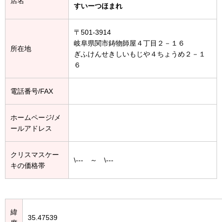
店名
すいーつほまれ
〒501-3914
岐阜県関市鋳物師屋４丁目２－１６
所在地
ぎふけんせきしいもじや４ちょうめ２－１
６
電話番号/FAX
ホームページ/メ
ールアドレス
クリスマスケー
\--- ～ \---
キの価格帯
緯
35.47539