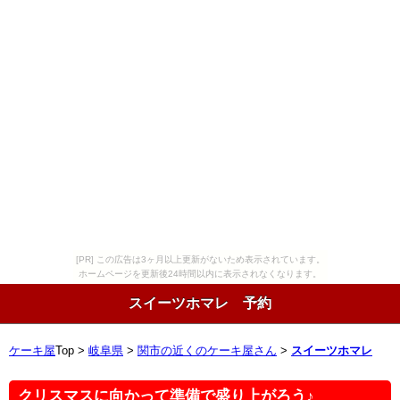
[PR] この広告は3ヶ月以上更新がないため表示されています。
ホームページを更新後24時間以内に表示されなくなります。
スイーツホマレ 予約
ケーキ屋
Top >
岐阜県
>
関市の近くのケーキ屋さん
>
スイーツホマレ
クリスマスに向かって準備で盛り上がろう♪