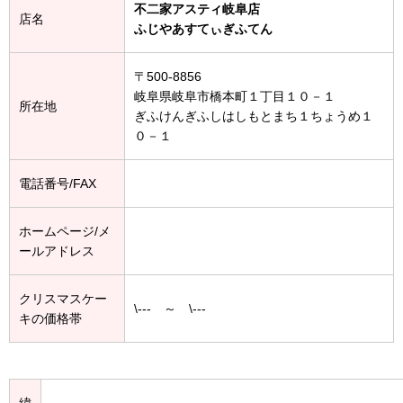
不二家アスティ岐阜店
店名
ふじやあすてぃぎふてん
〒500-8856
岐阜県岐阜市橋本町１丁目１０－１
所在地
ぎふけんぎふしはしもとまち１ちょうめ１
０－１
電話番号/FAX
ホームページ/メ
ールアドレス
クリスマスケー
\--- ～ \---
キの価格帯
緯