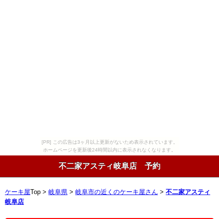
[PR] この広告は3ヶ月以上更新がないため表示されています。
ホームページを更新後24時間以内に表示されなくなります。
不二家アスティ岐阜店 予約
ケーキ屋
Top >
岐阜県
>
岐阜市の近くのケーキ屋さん
>
不二家アスティ
岐阜店