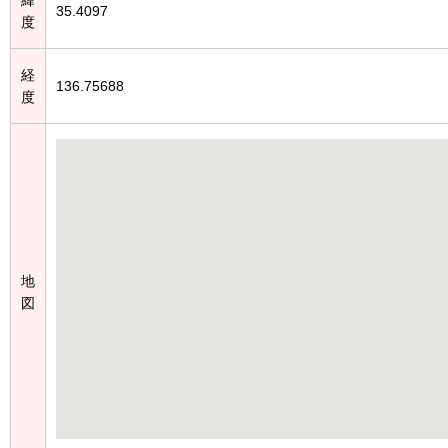
35.4097
度
経
136.75688
度
地
図