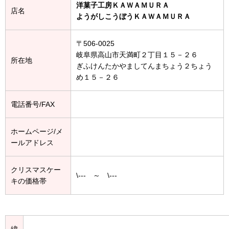
洋菓子工房ＫＡＷＡＭＵＲＡ
店名
ようがしこうぼうＫＡＷＡＭＵＲＡ
〒506-0025
岐阜県高山市天満町２丁目１５－２６
所在地
ぎふけんたかやましてんまちょう２ちょう
め１５－２６
電話番号/FAX
ホームページ/メ
ールアドレス
クリスマスケー
\--- ～ \---
キの価格帯
緯