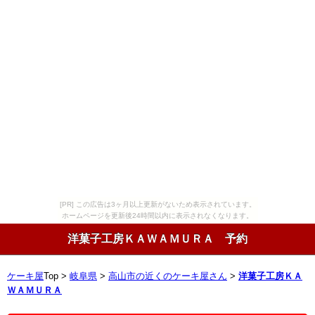
[PR] この広告は3ヶ月以上更新がないため表示されています。
ホームページを更新後24時間以内に表示されなくなります。
洋菓子工房ＫＡＷＡＭＵＲＡ 予約
ケーキ屋
Top >
岐阜県
>
高山市の近くのケーキ屋さん
>
洋菓子工房ＫＡ
ＷＡＭＵＲＡ