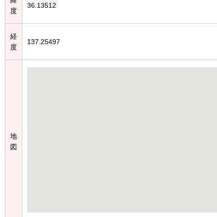
36.13512
度
経
137.25497
度
地
図