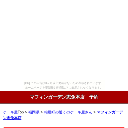
[PR] この広告は3ヶ月以上更新がないため表示されています。
ホームページを更新後24時間以内に表示されなくなります。
マフィンガーデン志免本店 予約
ケーキ屋
Top >
福岡県
>
粕屋町の近くのケーキ屋さん
>
マフィンガーデ
ン志免本店