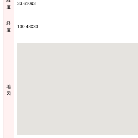
33.61093
度
経
130.48033
度
地
図