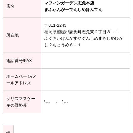
マフィンガーデン志免本店
店名
まふぃんがーでんしめほんてん
〒811-2243
福岡県糟屋郡志免町志免東２丁目８－１
所在地
ふくおかけんかすやぐんしめまちしめひが
し２ちょうめ８－１
電話番号/FAX
ホームページ/メ
ールアドレス
クリスマスケー
\--- ～ \---
キの価格帯
緯