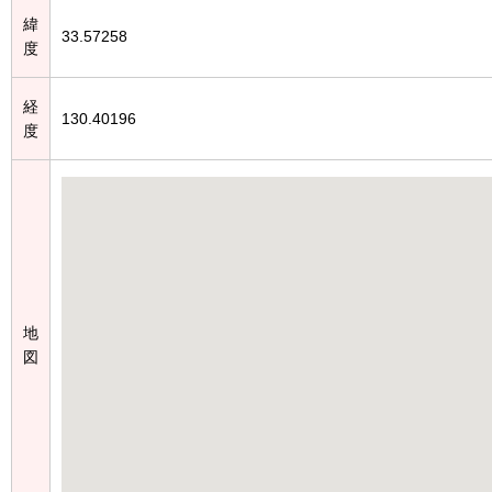
緯
33.57258
度
経
130.40196
度
地
図