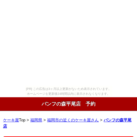
[PR] この広告は3ヶ月以上更新がないため表示されています。
ホームページを更新後24時間以内に表示されなくなります。
バンフの森平尾店 予約
ケーキ屋
Top >
福岡県
>
福岡市の近くのケーキ屋さん
>
バンフの森平尾
店