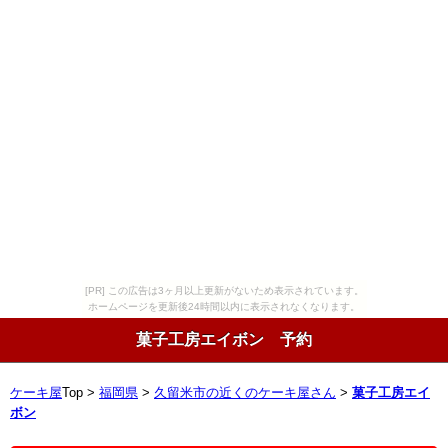
[PR] この広告は3ヶ月以上更新がないため表示されています。
ホームページを更新後24時間以内に表示されなくなります。
菓子工房エイボン 予約
ケーキ屋
Top >
福岡県
>
久留米市の近くのケーキ屋さん
>
菓子工房エイ
ボン