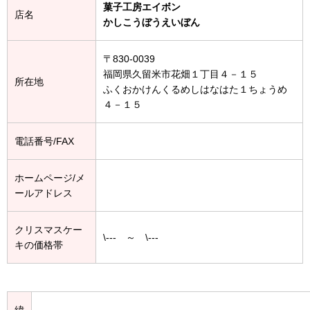
菓子工房エイボン
店名
かしこうぼうえいぼん
〒830-0039
福岡県久留米市花畑１丁目４－１５
所在地
ふくおかけんくるめしはなはた１ちょうめ
４－１５
電話番号/FAX
ホームページ/メ
ールアドレス
クリスマスケー
\--- ～ \---
キの価格帯
緯