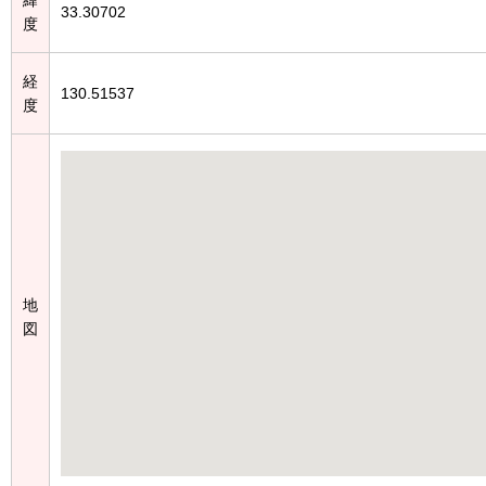
33.30702
度
経
130.51537
度
地
図