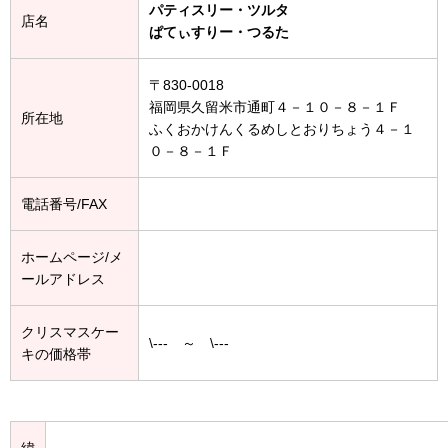
パティスリー・ツルタ
店名
ぱてぃすりー・つるた
〒830-0018
福岡県久留米市通町４－１０－８－１Ｆ
所在地
ふくおかけんくるめしとおりちょう４－１
０－８－１Ｆ
電話番号/FAX
ホームページ/メ
ールアドレス
クリスマスケー
\--- ～ \---
キの価格帯
緯