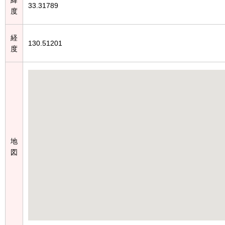
33.31789
度
経
130.51201
度
地
図