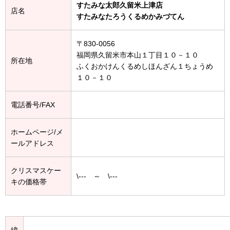
すたみな太郎久留米上津店
店名
すたみなたろうくるめかみづてん
〒830-0056
福岡県久留米市本山１丁目１０－１０
所在地
ふくおかけんくるめしほんざん１ちょうめ
１０－１０
電話番号/FAX
ホームページ/メ
ールアドレス
クリスマスケー
\--- ～ \---
キの価格帯
緯