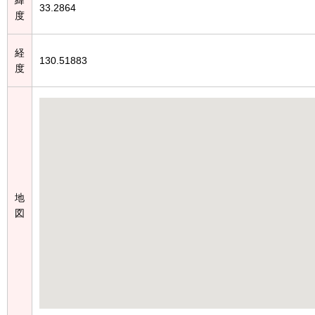
33.2864
度
経
130.51883
度
地
図