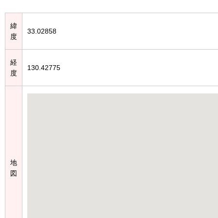
緯
33.02858
度
経
130.42775
度
地
図