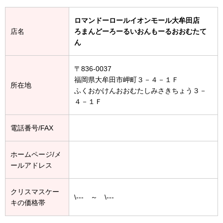
ロマンドーロールイオンモール大牟田店
店名
ろまんどーろーるいおんもーるおおむたて
ん
〒836-0037
福岡県大牟田市岬町３－４－１Ｆ
所在地
ふくおかけんおおむたしみさきちょう３－
４－１Ｆ
電話番号/FAX
ホームページ/メ
ールアドレス
クリスマスケー
\--- ～ \---
キの価格帯