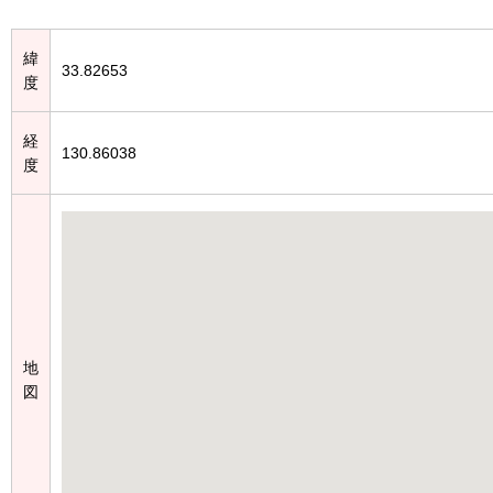
緯
33.82653
度
経
130.86038
度
地
図