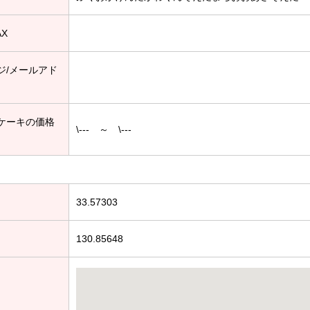
AX
ジ/メールアド
ケーキの価格
\--- ～ \---
33.57303
130.85648