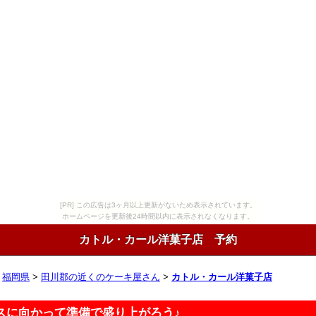
[PR] この広告は3ヶ月以上更新がないため表示されています。
ホームページを更新後24時間以内に表示されなくなります。
カトル・カール洋菓子店 予約
>
福岡県
>
田川郡の近くのケーキ屋さん
>
カトル・カール洋菓子店
スに向かって準備で盛り上がろう♪