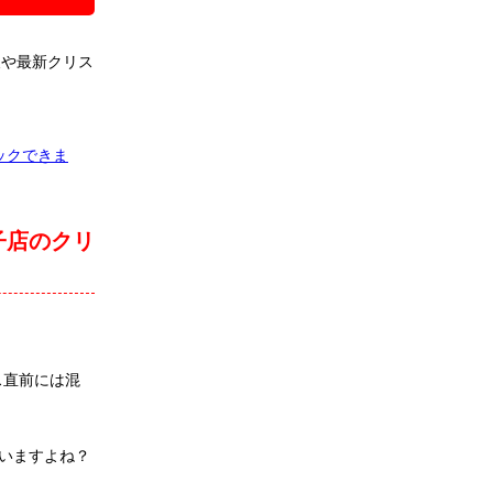
報や最新クリス
ックできま
子店のクリ
ス直前には混
いますよね？