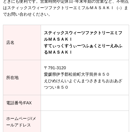
ときにも便利です。営業時間や定休日･年末年始の営業など、不明点
はスティックスウィーツファクトリーエミフルＭＡＳＡＫＩ（-）ま
でお問い合わせください。
スティックスウィーツファクトリーエミフ
ルＭＡＳＡＫＩ
店名
すてぃっくすうぃーつふぁくとりーえみふ
るＭＡＳＡＫＩ
〒791-3120
愛媛県伊予郡松前町大字筒井８５０
所在地
えひめけんいよぐんまつさきまちおおあざ
つつい８５０
電話番号/FAX
ホームページ/メ
ールアドレス