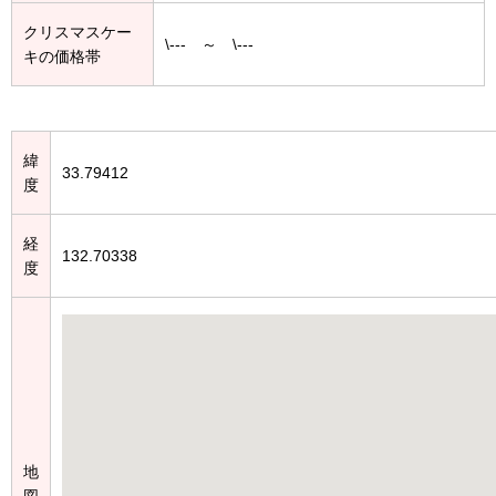
クリスマスケー
\--- ～ \---
キの価格帯
緯
33.79412
度
経
132.70338
度
地
図