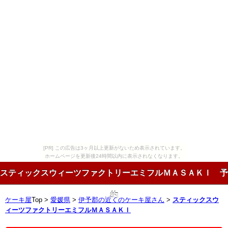
[PR] この広告は3ヶ月以上更新がないため表示されています。
ホームページを更新後24時間以内に表示されなくなります。
スティックスウィーツファクトリーエミフルＭＡＳＡＫＩ 予
約
ケーキ屋
Top >
愛媛県
>
伊予郡の近くのケーキ屋さん
>
スティックスウ
ィーツファクトリーエミフルＭＡＳＡＫＩ