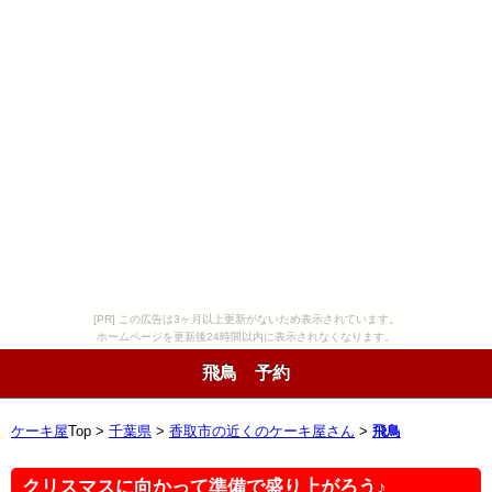
[PR] この広告は3ヶ月以上更新がないため表示されています。
ホームページを更新後24時間以内に表示されなくなります。
飛鳥 予約
ケーキ屋
Top >
千葉県
>
香取市の近くのケーキ屋さん
>
飛鳥
クリスマスに向かって準備で盛り上がろう♪