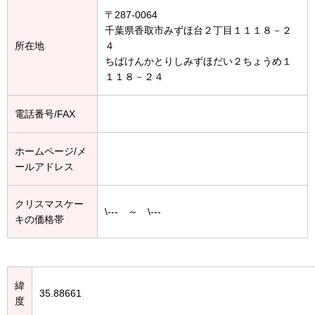
〒287-0064
千葉県香取市みずほ台２丁目１１１８－２
所在地
４
ちばけんかとりしみずほだい２ちょうめ１
１１８－２４
電話番号/FAX
ホームページ/メ
ールアドレス
クリスマスケー
\--- ～ \---
キの価格帯
緯
35.88661
度