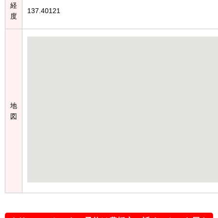
経
137.40121
度
地
図