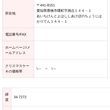
〒441-8151
愛知県豊橋市曙町字測点１４４－１
所在地
あいちけんとよはししあけぼのちょうじは
かりてん１４４－１
電話番号/FAX
ホームページ/メ
ールアドレス
クリスマスケー
\--- ～ \---
キの価格帯
緯
34.7272
度