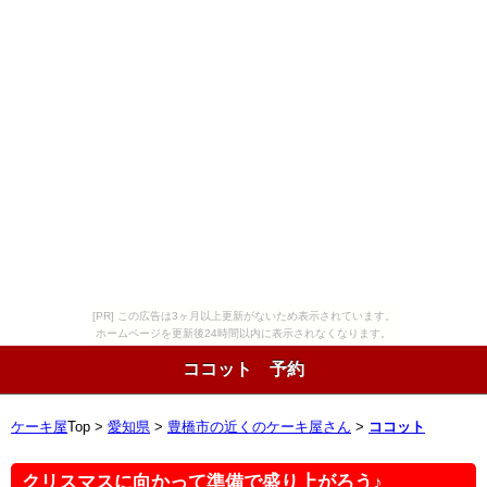
[PR] この広告は3ヶ月以上更新がないため表示されています。
ホームページを更新後24時間以内に表示されなくなります。
ココット 予約
ケーキ屋
Top >
愛知県
>
豊橋市の近くのケーキ屋さん
>
ココット
クリスマスに向かって準備で盛り上がろう♪