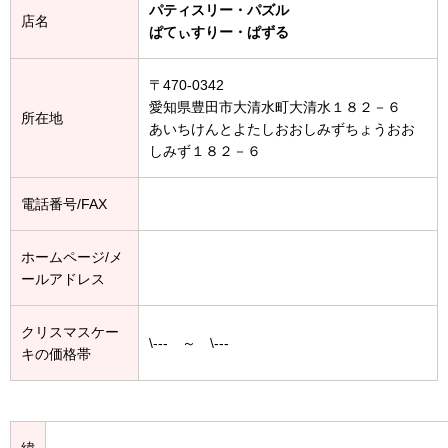
パティスリー・パズル
店名
ぱてぃすりー・ぱずる
〒470-0342
愛知県豊田市大清水町大清水１８２－６
所在地
あいちけんとよたしおおしみずちょうおお
しみず１８２－６
電話番号/FAX
ホームページ/メ
ールアドレス
クリスマスケー
\--- ～ \---
キの価格帯
緯