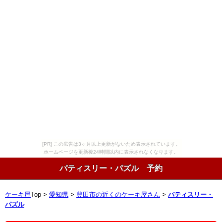
[PR] この広告は3ヶ月以上更新がないため表示されています。
ホームページを更新後24時間以内に表示されなくなります。
パティスリー・パズル 予約
ケーキ屋
Top >
愛知県
>
豊田市の近くのケーキ屋さん
>
パティスリー・
パズル