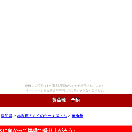
[PR] この広告は3ヶ月以上更新がないため表示されています。
ホームページを更新後24時間以内に表示されなくなります。
黄薔薇 予約
>
愛知県
>
高浜市の近くのケーキ屋さん
>
黄薔薇
スに向かって準備で盛り上がろう♪