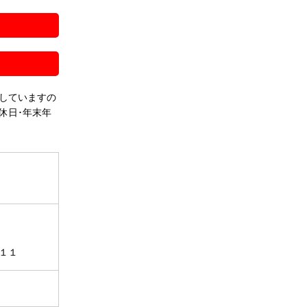
！
していますの
休日･年末年
１１