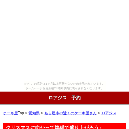
[PR] この広告は3ヶ月以上更新がないため表示されています。
ホームページを更新後24時間以内に表示されなくなります。
ロアジス 予約
ケーキ屋
Top >
愛知県
>
名古屋市の近くのケーキ屋さん
>
ロアジス
クリスマスに向かって準備で盛り上がろう♪