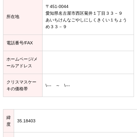
〒451-0044
愛知県名古屋市西区菊井１丁目３３－９
所在地
あいちけんなごやしにしくきくい１ちょう
め３３－９
電話番号/FAX
ホームページ/メ
ールアドレス
クリスマスケー
\--- ～ \---
キの価格帯
緯
35.18403
度