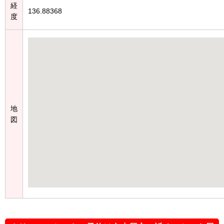
経
136.88368
度
地
図