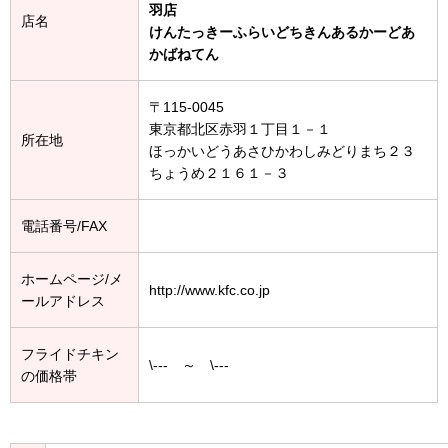
羽店
店名
けんたっきーふらいどちきんあるかーどあ
かばねてん
〒115-0045
東京都北区赤羽１丁目１－１
所在地
ほっかいどうあさひかわしみどりまち２３
ちょうめ２１６１－３
電話番号/FAX
ホームページ/メ
http://www.kfc.co.jp
ールアドレス
フライドチキン
\--- ～ \---
の価格帯