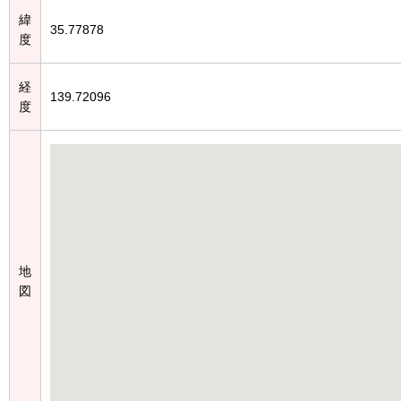
緯
35.77878
度
経
139.72096
度
地
図