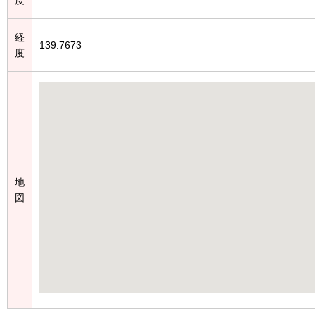
経
139.7673
度
地
図