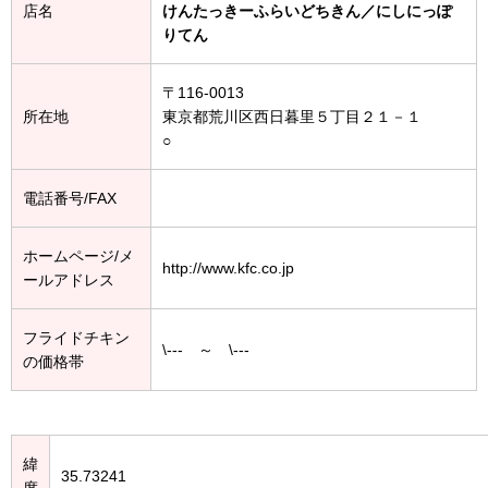
店名
けんたっきーふらいどちきん／にしにっぽ
りてん
〒116-0013
所在地
東京都荒川区西日暮里５丁目２１－１
○
電話番号/FAX
ホームページ/メ
http://www.kfc.co.jp
ールアドレス
フライドチキン
\--- ～ \---
の価格帯
緯
35.73241
度