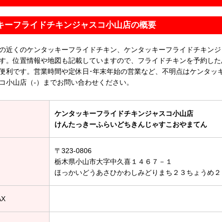
キーフライドチキンジャスコ小山店の概要
の近くのケンタッキーフライドチキン、ケンタッキーフライドチキンジ
す。位置情報や地図も記載していますので、フライドチキンを予約した
便利です。営業時間や定休日･年末年始の営業など、不明点はケンタッ
コ小山店（-）までお問い合わせください。
ケンタッキーフライドチキンジャスコ小山店
けんたっきーふらいどちきんじゃすこおやまてん
〒323-0806
栃木県小山市大字中久喜１４６７－１
ほっかいどうあさひかわしみどりまち２３ちょうめ２
AX