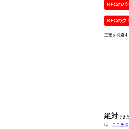
KFCの
KFCのク
三密を回避す
絶対
行き
は→
ここをタ