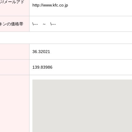
ジ/メールアド
http://www.kfc.co.jp
キンの価格帯
\--- ～ \---
36.32021
139.83986