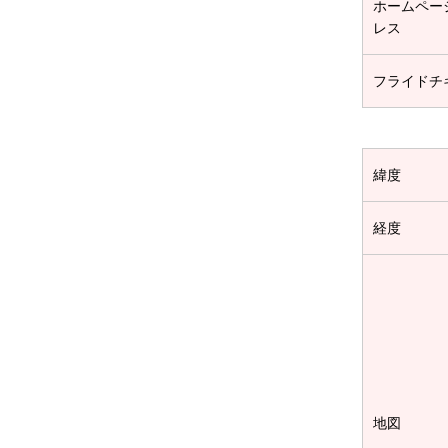
ホームペー
レス
フライドチ
緯度
経度
地図