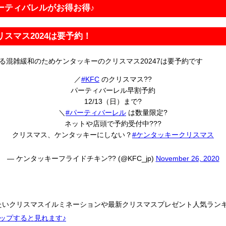
パーティバレルがお得お得♪
リスマス2024は要予約！
る混雑緩和のためケンタッキーのクリスマス20247は要予約です
／
#KFC
のクリスマス??
パーティバーレル早割予約
12/13（日）まで?
＼
#パーティバーレル
は数量限定?
ネットや店頭で予約受付中???
クリスマス、ケンタッキーにしない？
#ケンタッキークリスマス
— ケンタッキーフライドチキン?? (@KFC_jp)
November 26, 2020
たいクリスマスイルミネーションや最新クリスマスプレゼント人気ラン
ップすると見れます♪