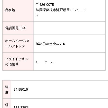
〒426-0075
所在地
静岡県藤枝市瀬戸新屋３６１－１
○
電話番号/FAX
ホームページ/メ
http://www.kfc.co.jp
ールアドレス
フライドチキン
\--- ～ \---
の価格帯
緯
34.85019
度
経
138.2393