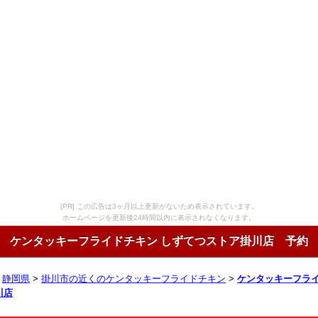
[PR] この広告は3ヶ月以上更新がないため表示されています。
ホームページを更新後24時間以内に表示されなくなります。
ケンタッキーフライドチキン しずてつストア掛川店 予約
>
静岡県
>
掛川市の近くのケンタッキーフライドチキン
>
ケンタッキーフライ
川店