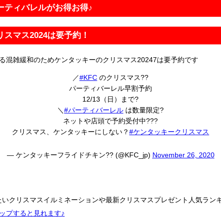
パーティバレルがお得お得♪
リスマス2024は要予約！
る混雑緩和のためケンタッキーのクリスマス20247は要予約です
／
#KFC
のクリスマス??
パーティバーレル早割予約
12/13（日）まで?
＼
#パーティバーレル
は数量限定?
ネットや店頭で予約受付中???
クリスマス、ケンタッキーにしない？
#ケンタッキークリスマス
— ケンタッキーフライドチキン?? (@KFC_jp)
November 26, 2020
たいクリスマスイルミネーションや最新クリスマスプレゼント人気ラン
ップすると見れます♪