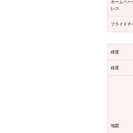
ホームペー
レス
フライドチ
緯度
経度
地図