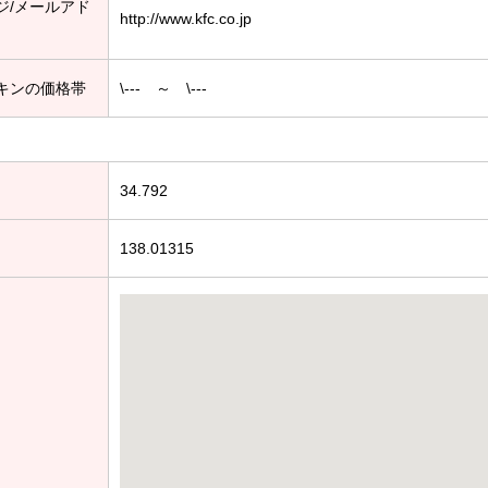
ジ/メールアド
http://www.kfc.co.jp
キンの価格帯
\--- ～ \---
34.792
138.01315