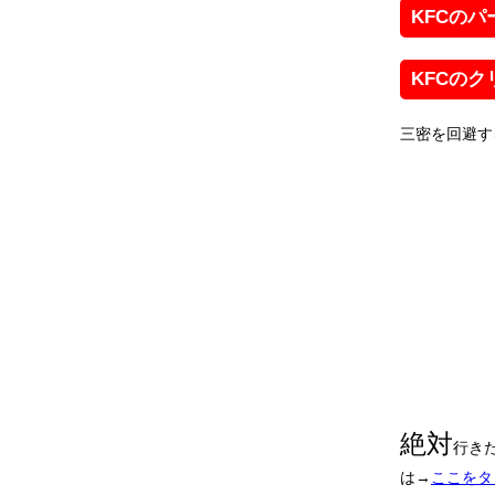
KFCの
KFCのク
三密を回避す
絶対
行き
は→
ここをタ