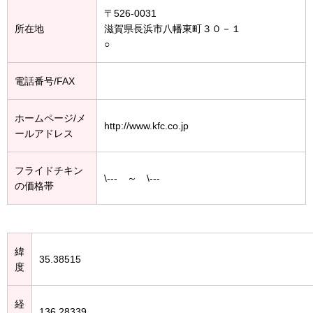
〒526-0031
所在地
滋賀県長浜市八幡東町３０－１
○
電話番号/FAX
ホームページ/メ
http://www.kfc.co.jp
ールアドレス
フライドチキン
\--- ～ \---
の価格帯
緯
35.38515
度
経
136.28339