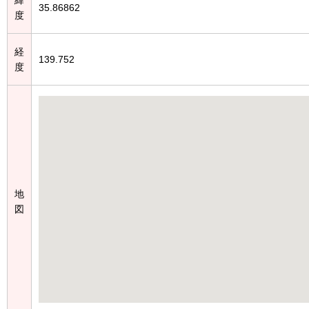
35.86862
度
経
139.752
度
地
図