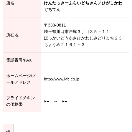
店名
けんたっきーふらいどちきん／ひがしかわ
ぐちてん
〒333-0811
埼玉県川口市戸塚３丁目３５－１１
所在地
ほっかいどうあさひかわしみどりまち２３
ちょうめ２１６１－３
電話番号/FAX
ホームページ/メ
http://www.kfc.co.jp
ールアドレス
フライドチキン
\--- ～ \---
の価格帯
緯