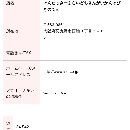
店名
けんたっきーふらいどちきんがいかんはび
きのてん
〒583-0861
所在地
大阪府羽曳野市西浦３丁目５－６
○
電話番号/FAX
ホームページ/メ
http://www.kfc.co.jp
ールアドレス
フライドチキン
\--- ～ \---
の価格帯
緯
34.5421
度