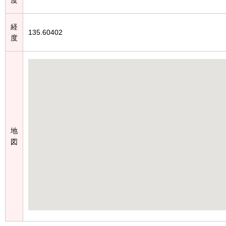
経
135.60402
度
地
図