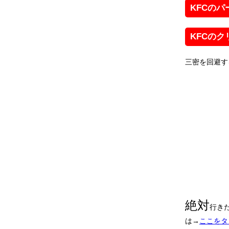
KFCの
KFCのク
三密を回避す
絶対
行き
は→
ここをタ