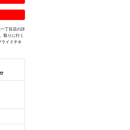
緑一丁目店の詳
、取りに行く
フライドチキ
せ