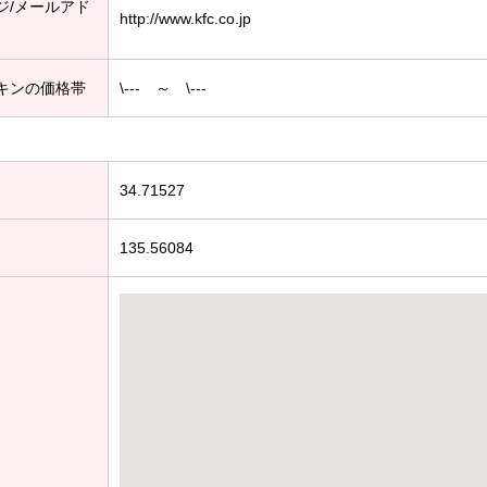
ジ/メールアド
http://www.kfc.co.jp
キンの価格帯
\--- ～ \---
34.71527
135.56084