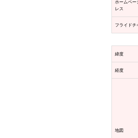
ホームペー
レス
フライドチ
緯度
経度
地図