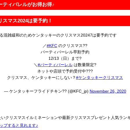
パーティバレルがお得お得♪
リスマス2024は要予約！
る混雑緩和のためケンタッキーのクリスマス20247は要予約です
／
#KFC
のクリスマス??
パーティバーレル早割予約
12/13（日）まで?
＼
#パーティバーレル
は数量限定?
ネットや店頭で予約受付中???
クリスマス、ケンタッキーにしない？
#ケンタッキークリスマス
— ケンタッキーフライドチキン?? (@KFC_jp)
November 26, 2020
たいクリスマスイルミネーションや最新クリスマスプレゼント人気ラン
ップすると見れます♪