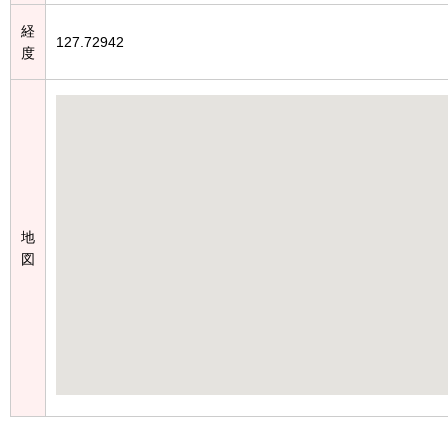
経
127.72942
度
地
図