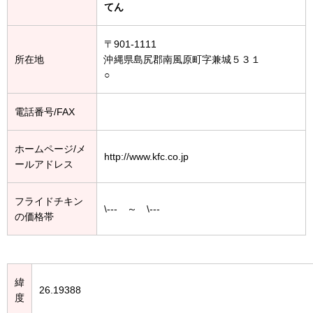
てん
〒901-1111
所在地
沖縄県島尻郡南風原町字兼城５３１
○
電話番号/FAX
ホームページ/メ
http://www.kfc.co.jp
ールアドレス
フライドチキン
\--- ～ \---
の価格帯
緯
26.19388
度