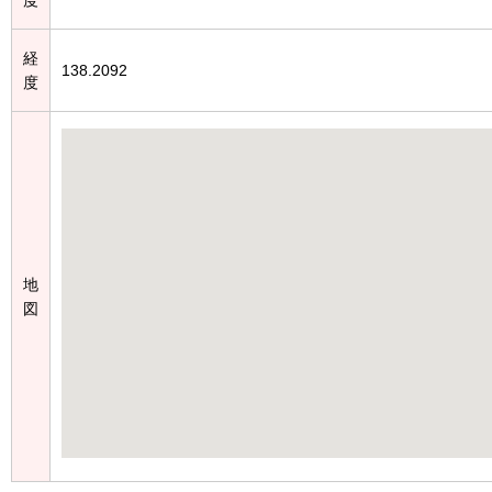
経
138.2092
度
地
図