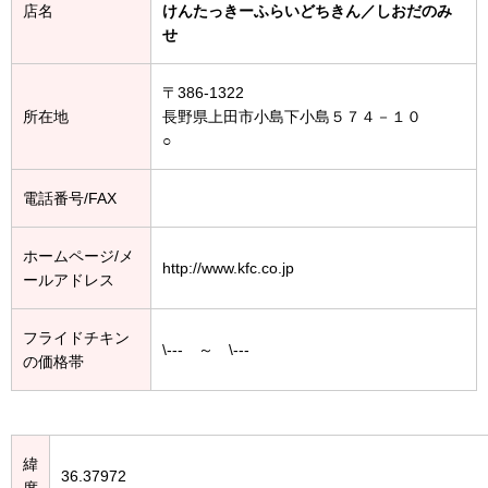
店名
けんたっきーふらいどちきん／しおだのみ
せ
〒386-1322
所在地
長野県上田市小島下小島５７４－１０
○
電話番号/FAX
ホームページ/メ
http://www.kfc.co.jp
ールアドレス
フライドチキン
\--- ～ \---
の価格帯
緯
36.37972
度