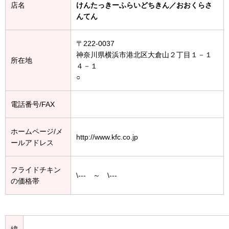
店名
けんたっきーふらいどちきん／おおくらさ
んてん
〒222-0037
神奈川県横浜市港北区大倉山２丁目１－１
所在地
４－１
○
電話番号/FAX
ホームページ/メ
http://www.kfc.co.jp
ールアドレス
フライドチキン
\--- ～ \---
の価格帯
緯