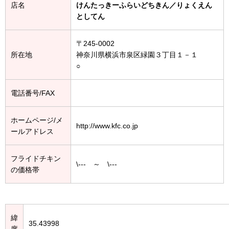
店名
けんたっきーふらいどちきん／りょくえん
としてん
〒245-0002
所在地
神奈川県横浜市泉区緑園３丁目１－１
○
電話番号/FAX
ホームページ/メ
http://www.kfc.co.jp
ールアドレス
フライドチキン
\--- ～ \---
の価格帯
緯
35.43998
度