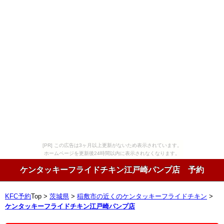
[PR] この広告は3ヶ月以上更新がないため表示されています。
ホームページを更新後24時間以内に表示されなくなります。
ケンタッキーフライドチキン江戸崎パンプ店 予約
KFC予約
Top >
茨城県
>
稲敷市の近くのケンタッキーフライドチキン
>
ケンタッキーフライドチキン江戸崎パンプ店