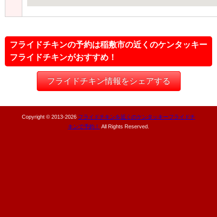
フライドチキンの予約は稲敷市の近くのケンタッキー
フライドチキンがおすすめ！
フライドチキン情報をシェアする
Copyright © 2013-
2026
フライドチキンを近くのケンタッキーフライドチ
キンで予約！
All Rights Reserved.