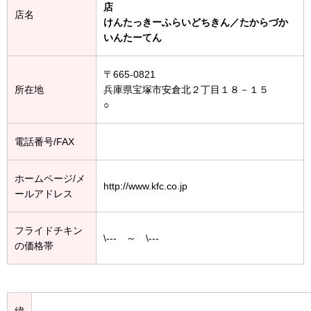
店
店名
けんたっきーふらいどちきん／たからづか
いんたーてん
〒665-0821
所在地
兵庫県宝塚市安倉北２丁目１８－１５
○
電話番号/FAX
ホームページ/メ
http://www.kfc.co.jp
ールアドレス
フライドチキン
\--- ～ \---
の価格帯
緯