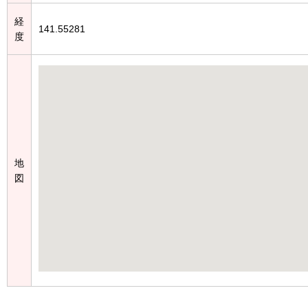
経
141.55281
度
地
図