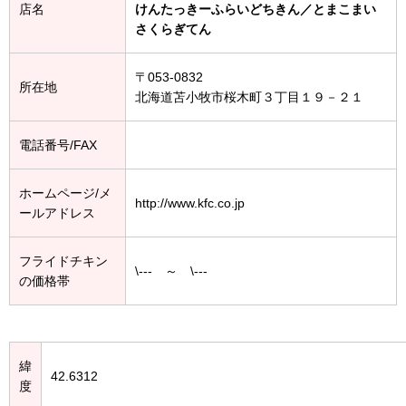
店名
けんたっきーふらいどちきん／とまこまい
さくらぎてん
〒053-0832
所在地
北海道苫小牧市桜木町３丁目１９－２１
電話番号/FAX
ホームページ/メ
http://www.kfc.co.jp
ールアドレス
フライドチキン
\--- ～ \---
の価格帯
緯
42.6312
度