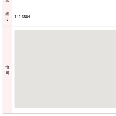
経
142.3564
度
地
図