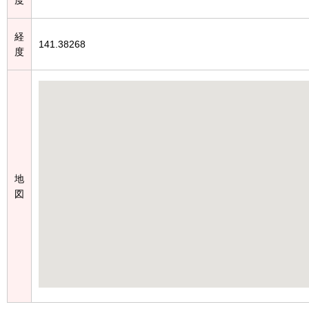
経
141.38268
度
地
図