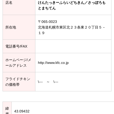
店名
けんたっきーふらいどちきん／さっぽろも
とまちてん
〒065-0023
所在地
北海道札幌市東区北２３条東２０丁目５－
１９
電話番号/FAX
ホームページ/メ
http://www.kfc.co.jp
ールアドレス
フライドチキン
\--- ～ \---
の価格帯
緯
43.09432
度