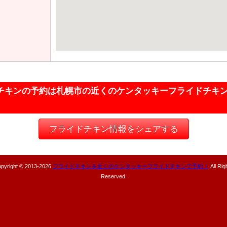
チキンの予約は札幌市の近くのケンタッキーフライドチキ
フライドチキン情報をシェアする
pyright © 2013-
2026
フライドチキンを近くのケンタッキーフライドチキンで予約！
All Rig
Reserved.