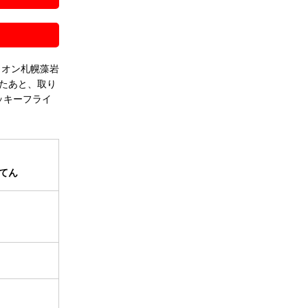
イオン札幌藻岩
たあと、取り
ッキーフライ
てん