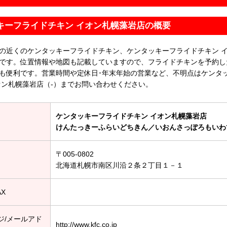
キーフライドチキン イオン札幌藻岩店の概要
の近くのケンタッキーフライドチキン、ケンタッキーフライドチキン 
です。位置情報や地図も記載していますので、フライドチキンを予約し
も便利です。営業時間や定休日･年末年始の営業など、不明点はケンタ
オン札幌藻岩店（-）までお問い合わせください。
ケンタッキーフライドチキン イオン札幌藻岩店
けんたっきーふらいどちきん／いおんさっぽろもいわ
〒005-0802
北海道札幌市南区川沿２条２丁目１－１
AX
ジ/メールアド
http://www.kfc.co.jp