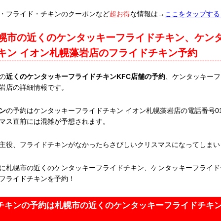
・フライド・チキンのクーポンなど
超お得
な情報は→
ここをタップする
幌市の近くのケンタッキーフライドチキン、ケン
キン イオン札幌藻岩店のフライドチキン予約
の
近くのケンタッキーフライドチキンKFC店舗の予約
、ケンタッキーフ
岩店の詳細情報です。
ン
の予約はケンタッキーフライドチキン イオン札幌藻岩店の電話番号011-5
マス直前には混雑が予想されます。
主役、フライドチキンがなかったらさびしいクリスマスになってしまい
に札幌市の近くのケンタッキーフライドチキン、ケンタッキーフライド
フライドチキンを予約！
チキンの予約は札幌市の近くのケンタッキーフライドチキ