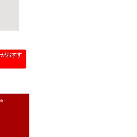
ンがおすす
hts