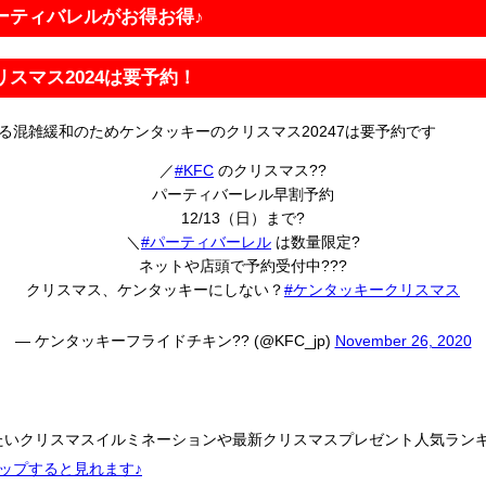
パーティバレルがお得お得♪
リスマス2024は要予約！
る混雑緩和のためケンタッキーのクリスマス20247は要予約です
／
#KFC
のクリスマス??
パーティバーレル早割予約
12/13（日）まで?
＼
#パーティバーレル
は数量限定?
ネットや店頭で予約受付中???
クリスマス、ケンタッキーにしない？
#ケンタッキークリスマス
— ケンタッキーフライドチキン?? (@KFC_jp)
November 26, 2020
たいクリスマスイルミネーションや最新クリスマスプレゼント人気ラン
ップすると見れます♪