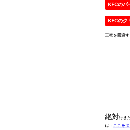
KFCの
KFCのク
三密を回避す
絶対
行き
は→
ここをタ