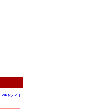
ドチキン イオ