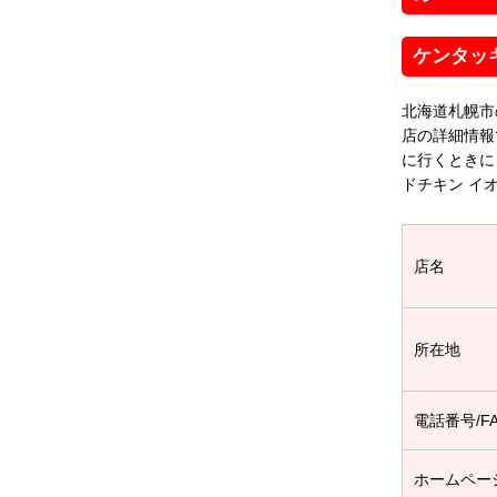
ケンタッ
北海道札幌市
店の詳細情報
に行くときに
ドチキン イ
店名
所在地
電話番号/F
ホームペー