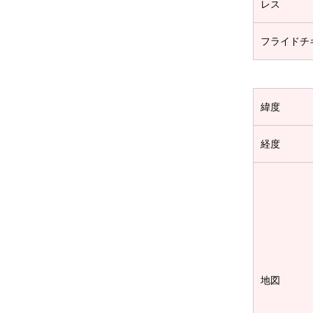
レス
フライドチ
緯度
経度
地図