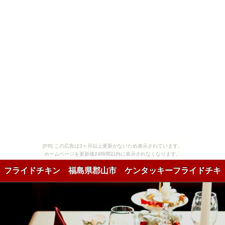
[PR] この広告は3ヶ月以上更新がないため表示されています。
ホームページを更新後24時間以内に表示されなくなります。
フライドチキン 福島県郡山市 ケンタッキーフライドチキ
ン KFC 予約